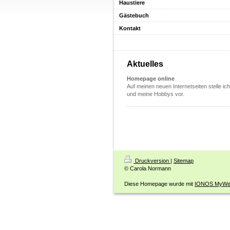
Haustiere
Gästebuch
Kontakt
Aktuelles
Homepage online
Auf meinen neuen Internetseiten stelle ic
und meine Hobbys vor.
Druckversion
|
Sitemap
© Carola Normann
Diese Homepage wurde mit
IONOS MyWeb