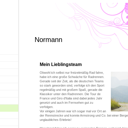
Normann
Mein Lieblingsteam
Obwohl ich selbst nur freizeitmäßig Rad fahre,
habe ich eine große Schwäche für Radrennen.
Gerade seit der Zeit, als die deutschen Teams
so stark geworden sind, verfolge ich den Sport
regelmäßig und mit großem Spaß, gerade die
Klassiker unter den Radrennen. Die Tour de
France und Giro d'Italia sind dabei jedes Jahr
gesetzt und auch im Fernsehen gut zu
verfolgen.
Vor einigen Jahren war ich sogar mal vor Ort an
der Rennstrecke und konnte Armstrong und Co. bei einer Berget
unglaubliches Erlebnis!