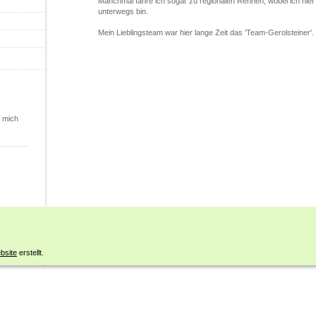
Manchmal fahre ich sogar zu regionalen Rennen, wobei ich hier
unterwegs bin.
Mein Lieblingsteam war hier lange Zeit das 'Team-Gerolsteiner'.
h mich
site
erstellt.