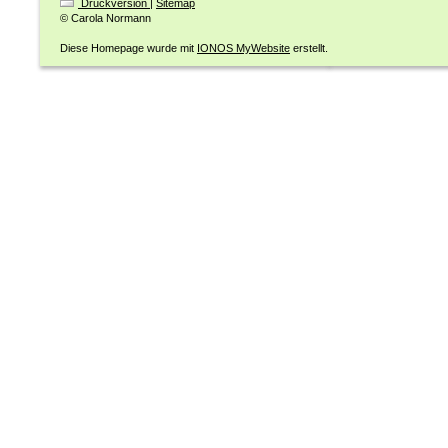
Druckversion
|
Sitemap
© Carola Normann
Diese Homepage wurde mit
IONOS MyWebsite
erstellt.