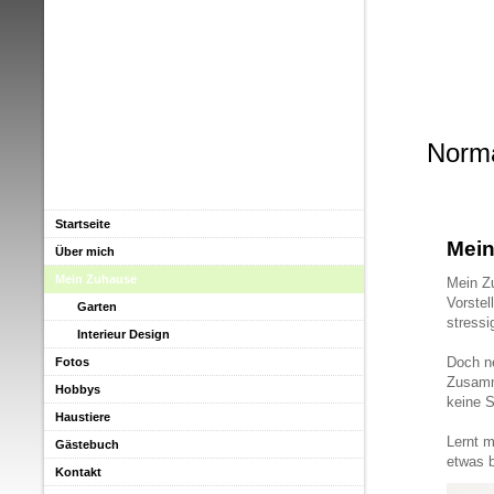
Norm
Startseite
Mei
Über mich
Mein Zuhause
Mein Z
Vorstel
Garten
stressi
Interieur Design
Doch ne
Fotos
Zusamm
Hobbys
keine S
Haustiere
Lernt m
Gästebuch
etwas 
Kontakt