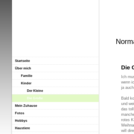
Norm
Startseite
Die 
Über mich
Familie
Ich mus
wenn ic
Kinder
ja auch
Der Kleine
Bald k
Die Große
und wei
Mein Zuhause
das tol
Fotos
manchen
rotes K
Hobbys
Weihna
Haustiere
will di