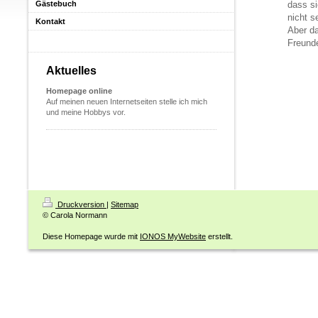
Gästebuch
dass si
nicht s
Kontakt
Aber da
Freund
Aktuelles
Homepage online
Auf meinen neuen Internetseiten stelle ich mich
und meine Hobbys vor.
Druckversion
|
Sitemap
© Carola Normann
Diese Homepage wurde mit
IONOS MyWebsite
erstellt.